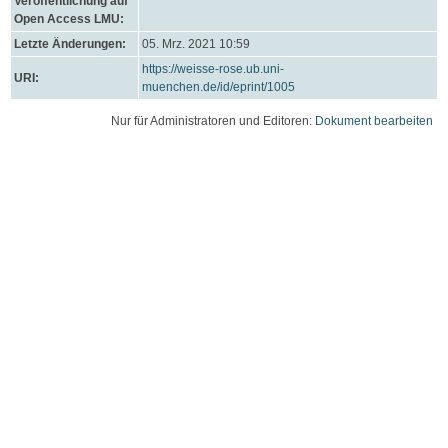
Veröffentlichung auf
Open Access LMU:
Letzte Änderungen:
05. Mrz. 2021 10:59
https://weisse-rose.ub.uni-
URI:
muenchen.de/id/eprint/1005
Nur für Administratoren und Editoren:
Dokument bearbeiten