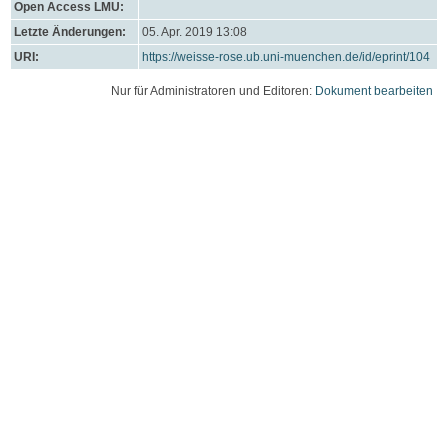
Open Access LMU:
Letzte Änderungen:
05. Apr. 2019 13:08
URI:
https://weisse-rose.ub.uni-muenchen.de/id/eprint/104
Nur für Administratoren und Editoren:
Dokument bearbeiten