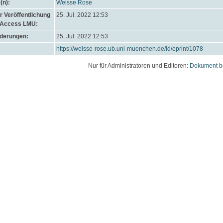
(n):
Weisse Rose
 Veröffentlichung
25. Jul. 2022 12:53
 Access LMU:
nderungen:
25. Jul. 2022 12:53
https://weisse-rose.ub.uni-muenchen.de/id/eprint/1078
Nur für Administratoren und Editoren:
Dokument b