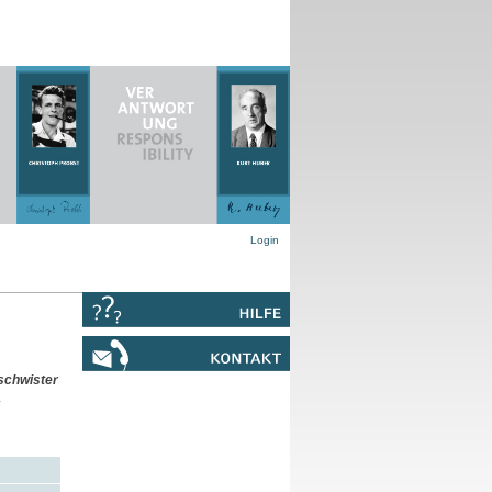
Login
schwister
4