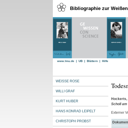
Bibliographie zur Weiße
www.lmu.de
|
UB
|
Blättern
|
Hilfe
WEISSE ROSE
Todes
WILLI GRAF
Hockerts,
KURT HUBER
Scholl am 
HANS KONRAD LEIPELT
Externer Vo
CHRISTOPH PROBST
Dokument