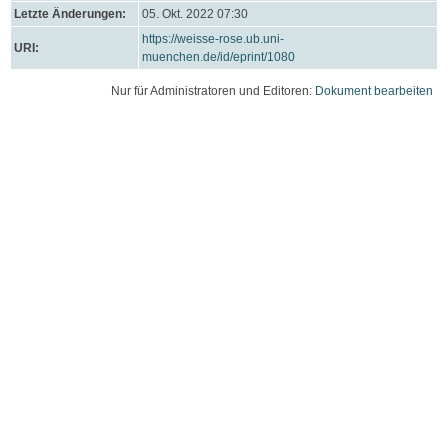
Letzte Änderungen:
05. Okt. 2022 07:30
https://weisse-rose.ub.uni-
URI:
muenchen.de/id/eprint/1080
Nur für Administratoren und Editoren:
Dokument bearbeiten