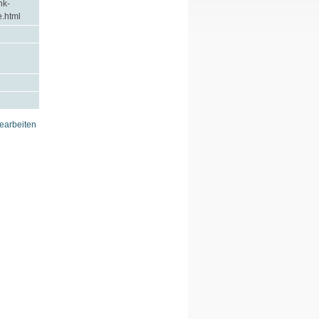
nk-
.html
earbeiten