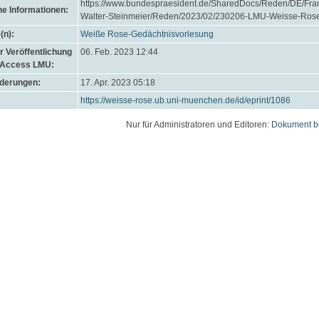
https://www.bundespraesident.de/SharedDocs/Reden/DE/Fra
he Informationen:
Walter-Steinmeier/Reden/2023/02/230206-LMU-Weisse-Rose
(n):
Weiße Rose-Gedächtnisvorlesung
 Veröffentlichung
06. Feb. 2023 12:44
 Access LMU:
nderungen:
17. Apr. 2023 05:18
https://weisse-rose.ub.uni-muenchen.de/id/eprint/1086
Nur für Administratoren und Editoren:
Dokument b