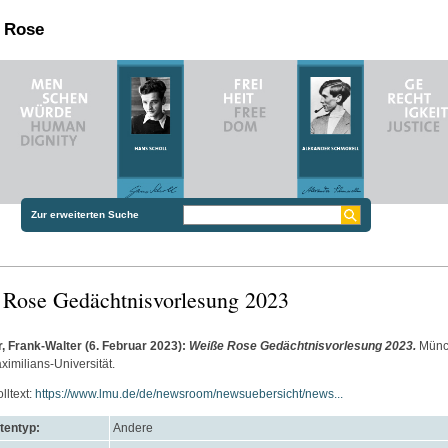
n Rose
Zur erweiterten Suche
 Rose Gedächtnisvorlesung 2023
, Frank-Walter
(6. Februar 2023):
Weiße Rose Gedächtnisvorlesung 2023.
Münc
imilians-Universität.
lltext:
https://www.lmu.de/de/newsroom/newsuebersicht/news...
entyp:
Andere