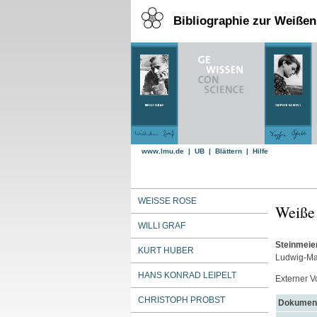
Bibliographie zur Weiße
www.lmu.de
|
UB
|
Blättern
|
Hilfe
WEISSE ROSE
Weiße
WILLI GRAF
Steinmeier
KURT HUBER
Ludwig-Max
HANS KONRAD LEIPELT
Externer Vo
CHRISTOPH PROBST
Dokument