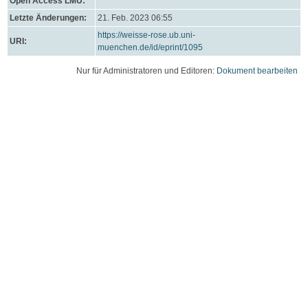
Open Access LMU:
Letzte Änderungen:
21. Feb. 2023 06:55
https://weisse-rose.ub.uni-
URI:
muenchen.de/id/eprint/1095
Nur für Administratoren und Editoren:
Dokument bearbeiten