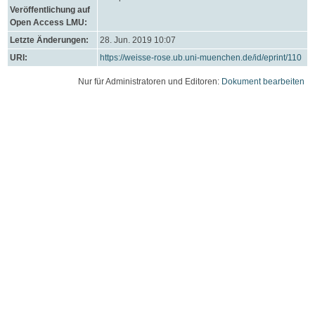
Veröffentlichung auf
Open Access LMU:
Letzte Änderungen:
28. Jun. 2019 10:07
URI:
https://weisse-rose.ub.uni-muenchen.de/id/eprint/110
Nur für Administratoren und Editoren:
Dokument bearbeiten