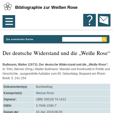
Bibliographie zur Weißen Rose
Zur erweiterten Suche
Der deutsche Widerstand und die „Weiße Rose“
Bußmann, Walter
(1973):
Der deutsche Widerstand und die „Weiße Rose“.
In:
Pöls, Werner
(Hrsg.) Walter Bußmann: Wandel und Kontinuität in Politik und
Geschichte ; ausgewählte Aufsätze zum 60. Geburtstag. Boppard am Rhein:
Boldt, S. 241-254
Dokumententyp:
Buchbeitrag
Kategorie(n):
Weisse Rose
Signatur:
UBM: 0001/8 74-1412
ISBN:
3-7646-1590-7
Datum der
10. Apr. 2019 06:35