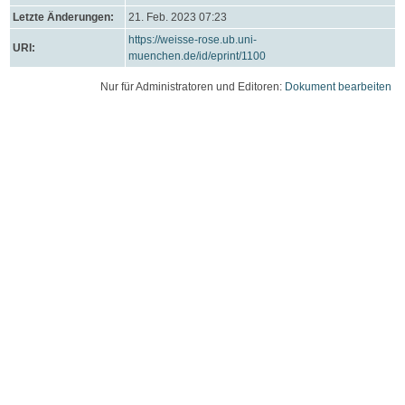
Letzte Änderungen:
21. Feb. 2023 07:23
https://weisse-rose.ub.uni-
URI:
muenchen.de/id/eprint/1100
Nur für Administratoren und Editoren:
Dokument bearbeiten