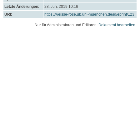
Letzte Änderungen:
28. Jun. 2019 10:16
URI:
https://weisse-rose.ub.uni-muenchen.de/id/eprint/123
Nur für Administratoren und Editoren:
Dokument bearbeiten