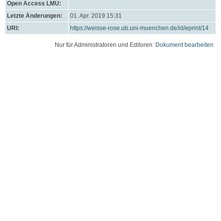
Open Access LMU:
Letzte Änderungen:
01. Apr. 2019 15:31
URI:
https://weisse-rose.ub.uni-muenchen.de/id/eprint/14
Nur für Administratoren und Editoren:
Dokument bearbeiten