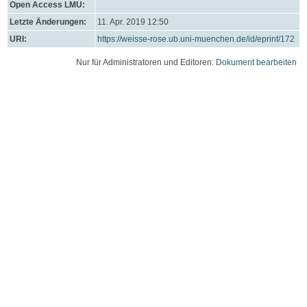
Open Access LMU:
Letzte Änderungen:
11. Apr. 2019 12:50
URI:
https://weisse-rose.ub.uni-muenchen.de/id/eprint/172
Nur für Administratoren und Editoren:
Dokument bearbeiten