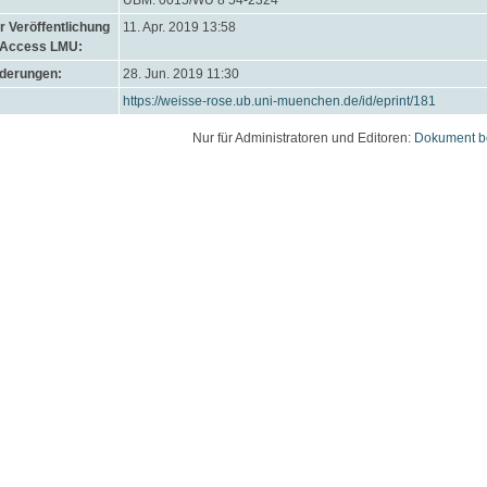
UBM: 0015/WU 8 54-2324
 Veröffentlichung
11. Apr. 2019 13:58
 Access LMU:
nderungen:
28. Jun. 2019 11:30
https://weisse-rose.ub.uni-muenchen.de/id/eprint/181
Nur für Administratoren und Editoren:
Dokument b