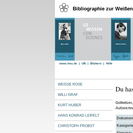
Bibliographie zur Weiße
www.lmu.de
|
UB
|
Blättern
|
Hilfe
WEISSE ROSE
Du has
WILLI GRAF
Gollwitzer
KURT HUBER
Aufzeichn
HANS KONRAD LEIPELT
Dokument
Kategorie
CHRISTOPH PROBST