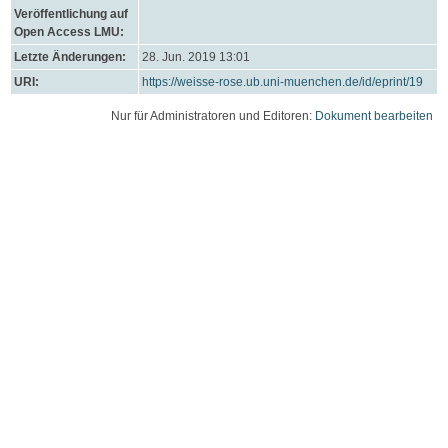
Veröffentlichung auf
Open Access LMU:
Letzte Änderungen:
28. Jun. 2019 13:01
URI:
https://weisse-rose.ub.uni-muenchen.de/id/eprint/19
Nur für Administratoren und Editoren:
Dokument bearbeiten