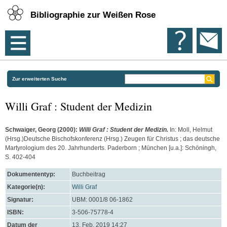
Bibliographie zur Weißen Rose
Zur erweiterten Suche
Willi Graf : Student der Medizin
Schwaiger, Georg
(2000):
Willi Graf : Student der Medizin.
In:
Moll, Helmut
(Hrsg.)Deutsche Bischofskonferenz (Hrsg.) Zeugen für Christus ; das deutsche
Martyrologium des 20. Jahrhunderts. Paderborn ; München [u.a.]: Schöningh,
S. 402-404
Dokumententyp:
Buchbeitrag
Kategorie(n):
Willi Graf
Signatur:
UBM: 0001/8 06-1862
ISBN:
3-506-75778-4
Datum der
13. Feb. 2019 14:27