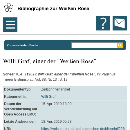
Bibliographie zur Weißen Rose
Zur erweiterten Suche
Willi Graf, einer der "Weißen Rose"
Scheer, K.-H.
(1962):
Willi Graf, einer der "Weißen Rose".
In: Paulinus :
Trierer Bistumsblatt, Vol. 88, Nr. 13 : S. 18
Dokumententyp:
Zeitschriftenartikel
Kategorie(n):
Willi Graf
Datum der
15. Apr. 2019 13:00
Veröffentlichung auf
Open Access LMU:
Letzte Änderungen:
18. Apr. 2019 05:28
URI:
https://weisse-rose.ub.uni-muenchen.de/id/eprint/226