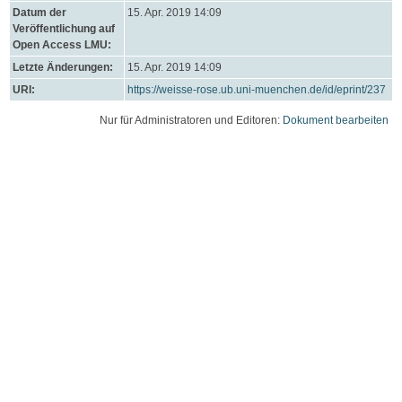
Datum der
15. Apr. 2019 14:09
Veröffentlichung auf
Open Access LMU:
Letzte Änderungen:
15. Apr. 2019 14:09
URI:
https://weisse-rose.ub.uni-muenchen.de/id/eprint/237
Nur für Administratoren und Editoren:
Dokument bearbeiten