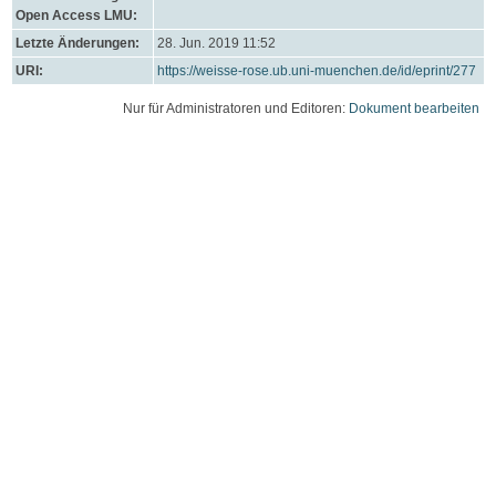
Open Access LMU:
Letzte Änderungen:
28. Jun. 2019 11:52
URI:
https://weisse-rose.ub.uni-muenchen.de/id/eprint/277
Nur für Administratoren und Editoren:
Dokument bearbeiten