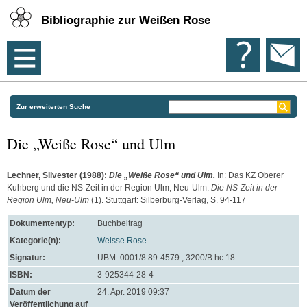
Bibliographie zur Weißen Rose
Zur erweiterten Suche
Die „Weiße Rose“ und Ulm
Lechner, Silvester
(1988):
Die „Weiße Rose“ und Ulm.
In: Das KZ Oberer
Kuhberg und die NS-Zeit in der Region Ulm, Neu-Ulm.
Die NS-Zeit in der
Region Ulm, Neu-Ulm
(1). Stuttgart: Silberburg-Verlag, S. 94-117
Dokumententyp:
Buchbeitrag
Kategorie(n):
Weisse Rose
Signatur:
UBM: 0001/8 89-4579 ; 3200/B hc 18
ISBN:
3-925344-28-4
Datum der
24. Apr. 2019 09:37
Veröffentlichung auf