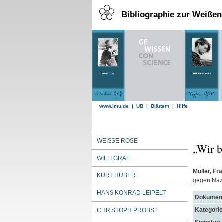
Bibliographie zur Weiße
www.lmu.de
|
UB
|
Blättern
|
Hilfe
WEISSE ROSE
„Wir b
WILLI GRAF
Müller, Fra
KURT HUBER
gegen Naz
HANS KONRAD LEIPELT
Dokument
Kategorie
CHRISTOPH PROBST