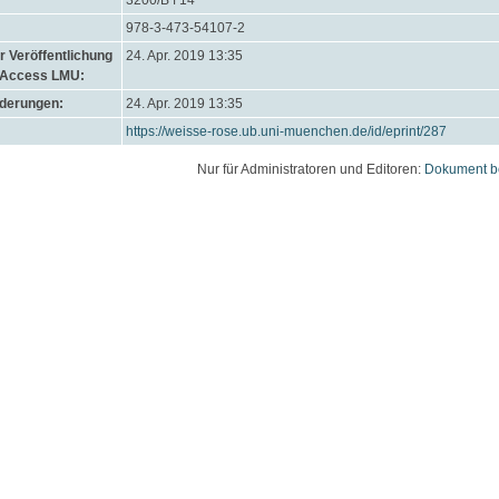
3200/B f 14
978-3-473-54107-2
 Veröffentlichung
24. Apr. 2019 13:35
 Access LMU:
nderungen:
24. Apr. 2019 13:35
https://weisse-rose.ub.uni-muenchen.de/id/eprint/287
Nur für Administratoren und Editoren:
Dokument b