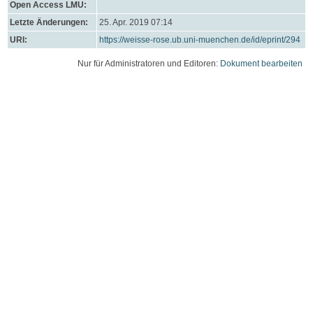
Open Access LMU:
Letzte Änderungen:
25. Apr. 2019 07:14
URI:
https://weisse-rose.ub.uni-muenchen.de/id/eprint/294
Nur für Administratoren und Editoren:
Dokument bearbeiten