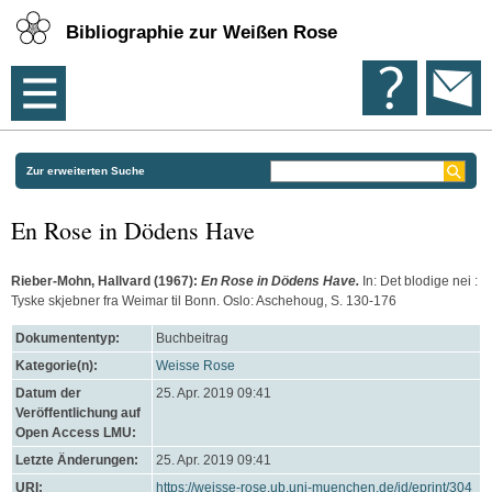
Bibliographie zur Weißen Rose
Zur erweiterten Suche
En Rose in Dödens Have
Rieber-Mohn, Hallvard
(1967):
En Rose in Dödens Have.
In: Det blodige nei :
Tyske skjebner fra Weimar til Bonn. Oslo: Aschehoug, S. 130-176
Dokumententyp:
Buchbeitrag
Kategorie(n):
Weisse Rose
Datum der
25. Apr. 2019 09:41
Veröffentlichung auf
Open Access LMU:
Letzte Änderungen:
25. Apr. 2019 09:41
URI:
https://weisse-rose.ub.uni-muenchen.de/id/eprint/304