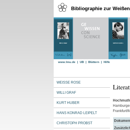
Bibliographie zur Weiße
www.lmu.de
|
UB
|
Blättern
|
Hilfe
WEISSE ROSE
Litera
WILLI GRAF
Hochmuth,
KURT HUBER
Hamburger 
Frankfurt/
HANS KONRAD LEIPELT
Dokument
CHRISTOPH PROBST
Zusätzlic