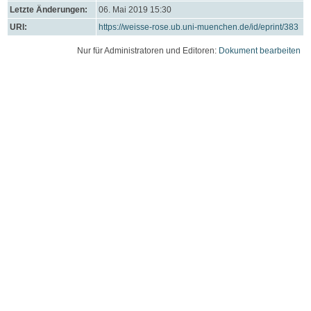
Letzte Änderungen:
06. Mai 2019 15:30
URI:
https://weisse-rose.ub.uni-muenchen.de/id/eprint/383
Nur für Administratoren und Editoren:
Dokument bearbeiten