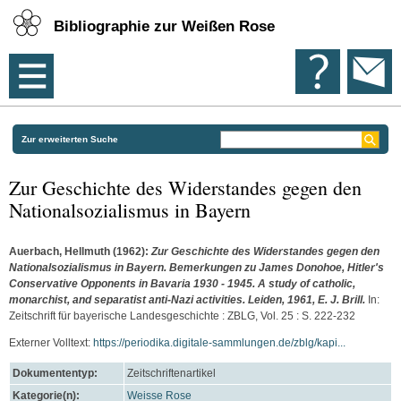
Bibliographie zur Weißen Rose
Zur erweiterten Suche
Zur Geschichte des Widerstandes gegen den
Nationalsozialismus in Bayern
Auerbach, Hellmuth
(1962):
Zur Geschichte des Widerstandes gegen den
Nationalsozialismus in Bayern. Bemerkungen zu James Donohoe, Hitler's
Conservative Opponents in Bavaria 1930 - 1945. A study of catholic,
monarchist, and separatist anti-Nazi activities. Leiden, 1961, E. J. Brill.
In:
Zeitschrift für bayerische Landesgeschichte : ZBLG, Vol. 25 : S. 222-232
Externer Volltext:
https://periodika.digitale-sammlungen.de/zblg/kapi...
Dokumententyp:
Zeitschriftenartikel
Kategorie(n):
Weisse Rose