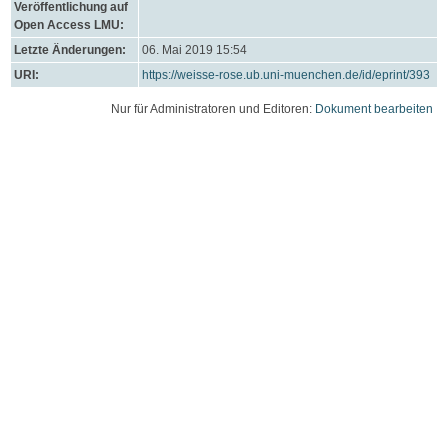
Veröffentlichung auf
Open Access LMU:
Letzte Änderungen:
06. Mai 2019 15:54
URI:
https://weisse-rose.ub.uni-muenchen.de/id/eprint/393
Nur für Administratoren und Editoren:
Dokument bearbeiten