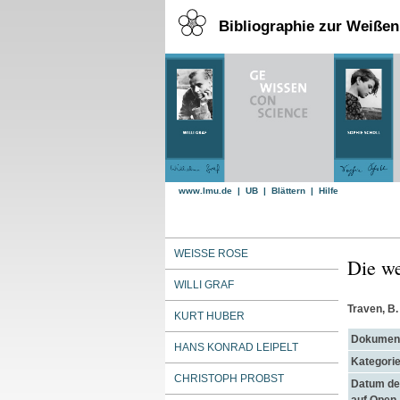
Bibliographie zur Weiße
www.lmu.de
|
UB
|
Blättern
|
Hilfe
WEISSE ROSE
Die we
WILLI GRAF
Traven, B.
KURT HUBER
Dokument
HANS KONRAD LEIPELT
Kategorie
CHRISTOPH PROBST
Datum der