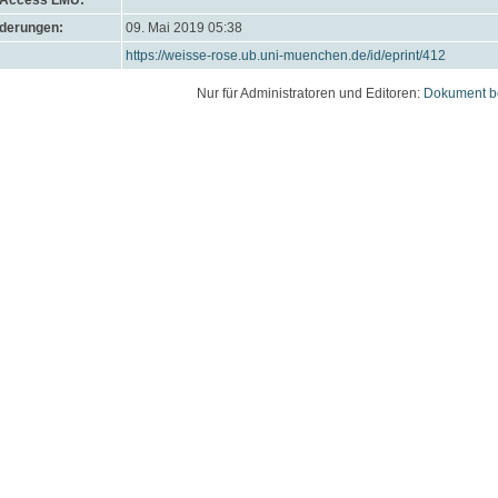
 Access LMU:
nderungen:
09. Mai 2019 05:38
https://weisse-rose.ub.uni-muenchen.de/id/eprint/412
Nur für Administratoren und Editoren:
Dokument b