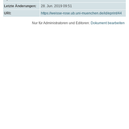
Letzte Änderungen:
28. Jun. 2019 09:51
URI:
https://weisse-rose.ub.uni-muenchen.de/id/eprint/44
Nur für Administratoren und Editoren:
Dokument bearbeiten