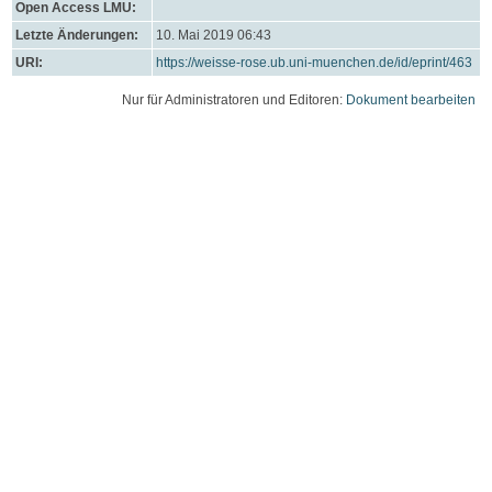
Open Access LMU:
Letzte Änderungen:
10. Mai 2019 06:43
URI:
https://weisse-rose.ub.uni-muenchen.de/id/eprint/463
Nur für Administratoren und Editoren:
Dokument bearbeiten