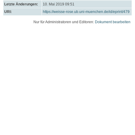
Letzte Änderungen:
10. Mai 2019 09:51
URI:
https://weisse-rose.ub.uni-muenchen.de/id/eprint/479
Nur für Administratoren und Editoren:
Dokument bearbeiten