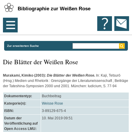
Bibliographie zur Weißen Rose
Zur erweiterten Suche
Die Blätter der Weißen Rose
Murakami, Kimiko
(2003):
Die Blätter der Weißen Rose.
In:
Kaji, Tetsurō
(Hrsg.) Medien und Rhetorik : Grenzgänge der Literaturwissenschaft ; Beiträge
der Tateshina-Symposien 2000 und 2001. München: Iudicium, S. 77-94
Dokumententyp:
Buchbeitrag
Kategorie(n):
Weisse Rose
ISBN:
3-89129-675-4
Datum der
10. Mai 2019 09:51
Veröffentlichung auf
Open Access LMU: