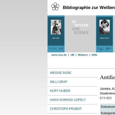
Bibliographie zur Weiße
www.lmu.de
|
UB
|
Blättern
|
Hilfe
WEISSE ROSE
Antifa
WILLI GRAF
Jahnke, Ka
KURT HUBER
Studenten
874-883
HANS KONRAD LEIPELT
Dokument
CHRISTOPH PROBST
Kategorie