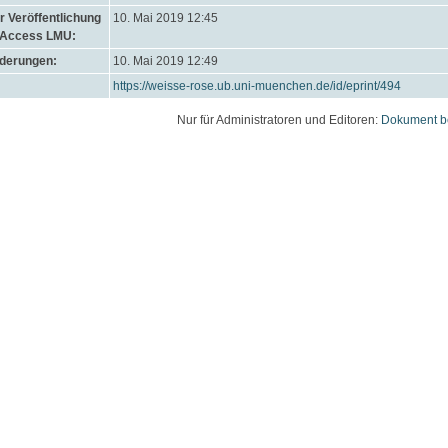
 Veröffentlichung
10. Mai 2019 12:45
 Access LMU:
nderungen:
10. Mai 2019 12:49
https://weisse-rose.ub.uni-muenchen.de/id/eprint/494
Nur für Administratoren und Editoren:
Dokument b