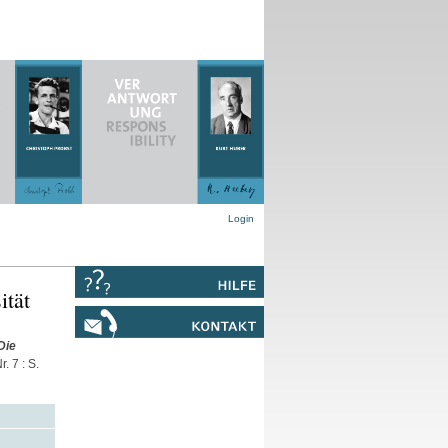
Login
ität
Die
. 7 : S.