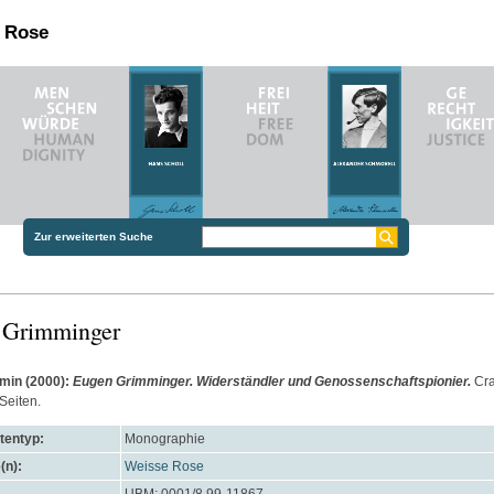
n Rose
Zur erweiterten Suche
 Grimminger
rmin
(2000):
Eugen Grimminger. Widerständler und Genossenschaftspionier.
Cra
Seiten.
entyp:
Monographie
(n):
Weisse Rose