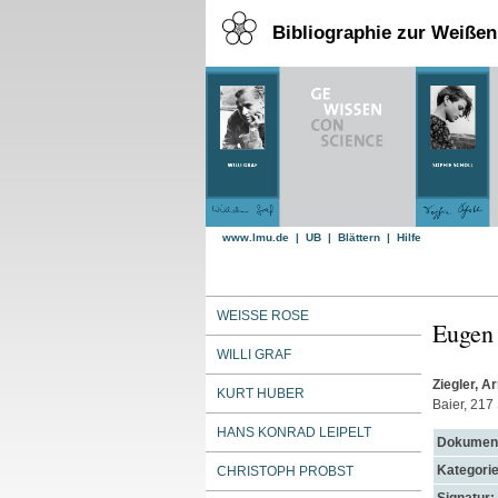
Bibliographie zur Weiße
www.lmu.de
|
UB
|
Blättern
|
Hilfe
WEISSE ROSE
Eugen
WILLI GRAF
Ziegler, A
KURT HUBER
Baier, 217 
HANS KONRAD LEIPELT
Dokument
Kategorie
CHRISTOPH PROBST