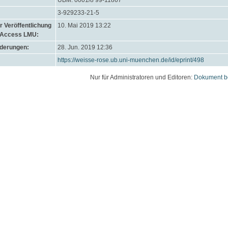
UBM: 0001/8 99-11867
3-929233-21-5
 Veröffentlichung
10. Mai 2019 13:22
 Access LMU:
nderungen:
28. Jun. 2019 12:36
https://weisse-rose.ub.uni-muenchen.de/id/eprint/498
Nur für Administratoren und Editoren:
Dokument b