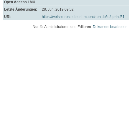
Open Access LMU:
Letzte Änderungen:
28. Jun. 2019 09:52
URI:
https://weisse-rose.ub.uni-muenchen.de/id/eprint/51
Nur für Administratoren und Editoren:
Dokument bearbeiten