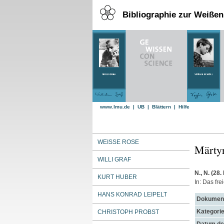
Bibliographie zur Weiße
www.lmu.de
|
UB
|
Blättern
|
Hilfe
WEISSE ROSE
Märtyr
WILLI GRAF
N., N.
(28.
KURT HUBER
In: Das fre
HANS KONRAD LEIPELT
Dokument
Kategorie
CHRISTOPH PROBST