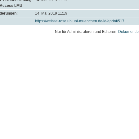
 Veröffentlichung
14. Mai 2019 11:19
 Access LMU:
nderungen:
14. Mai 2019 11:19
https://weisse-rose.ub.uni-muenchen.de/id/eprint/517
Nur für Administratoren und Editoren:
Dokument b