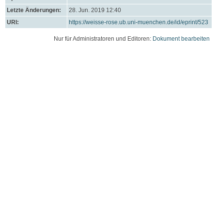
Letzte Änderungen:
28. Jun. 2019 12:40
URI:
https://weisse-rose.ub.uni-muenchen.de/id/eprint/523
Nur für Administratoren und Editoren:
Dokument bearbeiten