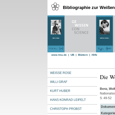
Bibliographie zur Weiße
www.lmu.de
|
UB
|
Blättern
|
Hilfe
WEISSE ROSE
Die W
WILLI GRAF
Benz, Wol
KURT HUBER
Nationalsoz
S. 49-52
HANS KONRAD LEIPELT
Dokument
CHRISTOPH PROBST
Kategorie