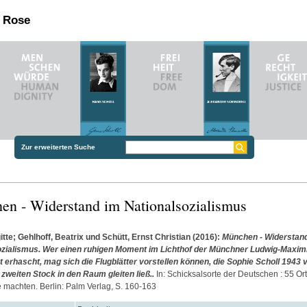
n Rose
Zur erweiterten Suche
n - Widerstand im Nationalsozialismus
itte
;
Gehlhoff, Beatrix
und
Schütt, Ernst Christian
(2016):
München - Widerstan
ozialismus. Wer einen ruhigen Moment im Lichthof der Münchner Ludwig-Maximi
t erhascht, mag sich die Flugblätter vorstellen können, die Sophie Scholl 1943 
 zweiten Stock in den Raum gleiten ließ..
In: Schicksalsorte der Deutschen : 55 Ort
 machten. Berlin: Palm Verlag, S. 160-163