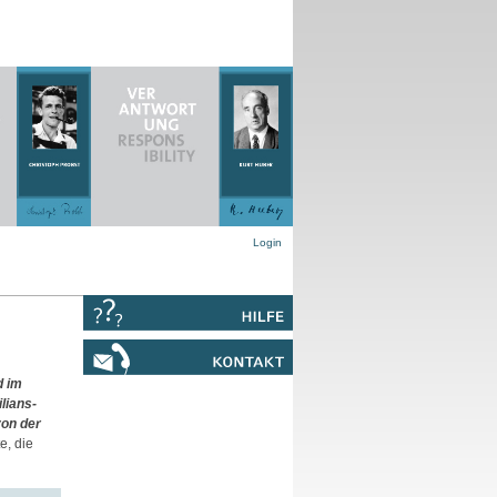
Login
d im
lians-
von der
e, die