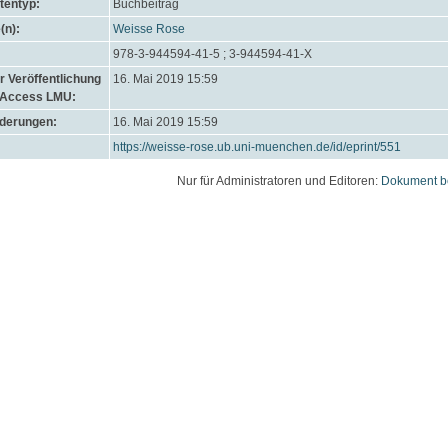
entyp:
Buchbeitrag
(n):
Weisse Rose
978-3-944594-41-5 ; 3-944594-41-X
 Veröffentlichung
16. Mai 2019 15:59
 Access LMU:
nderungen:
16. Mai 2019 15:59
https://weisse-rose.ub.uni-muenchen.de/id/eprint/551
Nur für Administratoren und Editoren:
Dokument b