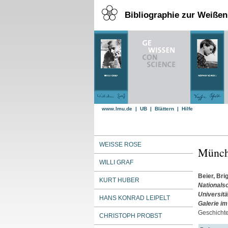
Bibliographie zur Weiße
www.lmu.de
|
UB
|
Blättern
|
Hilfe
WEISSE ROSE
Münche
WILLI GRAF
Beier, Brig
KURT HUBER
Nationals
Universitä
HANS KONRAD LEIPELT
Galerie im
Geschichte
CHRISTOPH PROBST