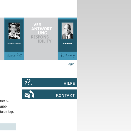
Login
ral -
tapo-
hrestag.