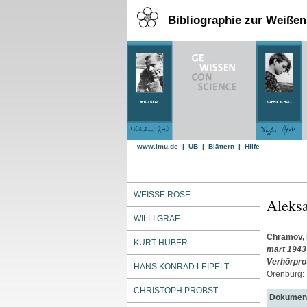
Bibliographie zur Weiße
www.lmu.de
|
UB
|
Blättern
|
Hilfe
WEISSE ROSE
Aleksa
WILLI GRAF
Chramov, I
KURT HUBER
mart 1943 
Verhörpro
HANS KONRAD LEIPELT
Orenburg: 
CHRISTOPH PROBST
Dokument