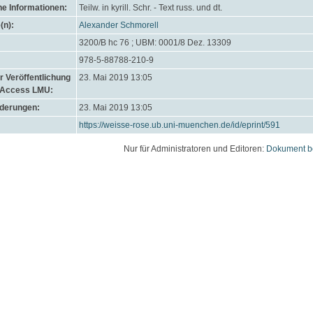
he Informationen:
Teilw. in kyrill. Schr. - Text russ. und dt.
(n):
Alexander Schmorell
3200/B hc 76 ; UBM: 0001/8 Dez. 13309
978-5-88788-210-9
 Veröffentlichung
23. Mai 2019 13:05
 Access LMU:
nderungen:
23. Mai 2019 13:05
https://weisse-rose.ub.uni-muenchen.de/id/eprint/591
Nur für Administratoren und Editoren:
Dokument b