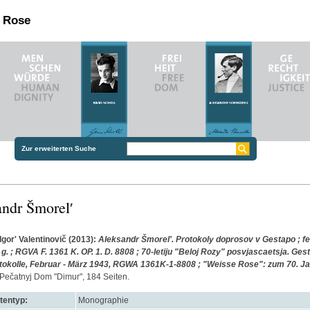
n Rose
Zur erweiterten Suche
ndr Šmorelʹ
gorʹ Valentinovič
(2013):
Aleksandr Šmorelʹ. Protokoly doprosov v Gestapo ; fev
g. ; RGVA F. 1361 K. OP. 1. D. 8808 ; 70-letiju "Beloj Rozy" posvjascaetsja. Ges
tokolle, Februar - März 1943, RGWA 1361K-1-8808 ; "Weisse Rose": zum 70. Ja
Pečatnyj Dom "Dimur", 184 Seiten.
entyp:
Monographie