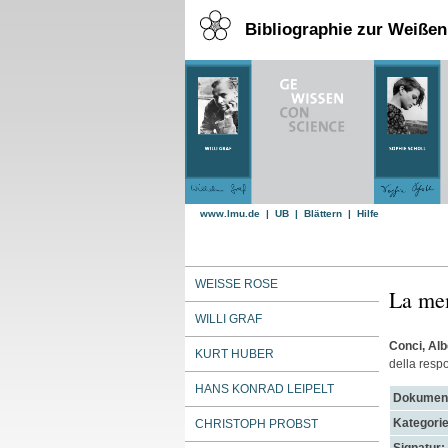
Bibliographie zur Weiße
www.lmu.de
|
UB
|
Blättern
|
Hilfe
WEISSE ROSE
La mem
WILLI GRAF
Conci, Alb
KURT HUBER
della respo
HANS KONRAD LEIPELT
Dokument
Kategorie
CHRISTOPH PROBST