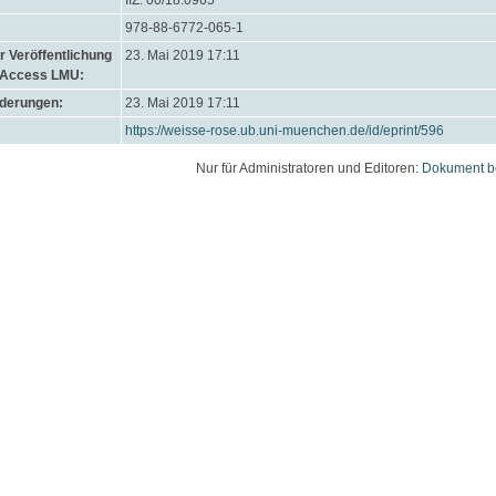
IfZ: 00/18.0965
978-88-6772-065-1
 Veröffentlichung
23. Mai 2019 17:11
 Access LMU:
nderungen:
23. Mai 2019 17:11
https://weisse-rose.ub.uni-muenchen.de/id/eprint/596
Nur für Administratoren und Editoren:
Dokument b