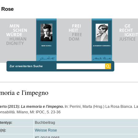
n Rose
Zur erweiterten Suche
oria e l'impegno
erto
(2013):
La memoria e l'impegno.
In:
Perrini, Marta
(Hrsg.) La Rosa Bianca. La
nsabilità. Milano, MI: IPOC, S. 23-36
entyp:
Buchbeitrag
(n):
Weisse Rose