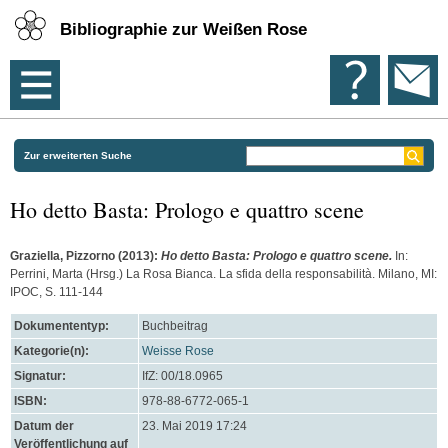
Bibliographie zur Weißen Rose
Zur erweiterten Suche
Ho detto Basta: Prologo e quattro scene
Graziella, Pizzorno
(2013):
Ho detto Basta: Prologo e quattro scene.
In:
Perrini, Marta
(Hrsg.) La Rosa Bianca. La sfida della responsabilità. Milano, MI:
IPOC, S. 111-144
Dokumententyp:
Buchbeitrag
Kategorie(n):
Weisse Rose
Signatur:
IfZ: 00/18.0965
ISBN:
978-88-6772-065-1
Datum der
23. Mai 2019 17:24
Veröffentlichung auf