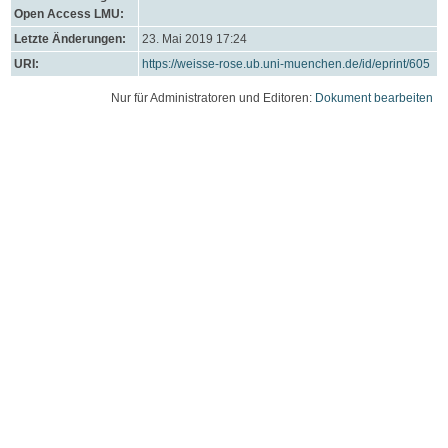
Open Access LMU:
Letzte Änderungen:
23. Mai 2019 17:24
URI:
https://weisse-rose.ub.uni-muenchen.de/id/eprint/605
Nur für Administratoren und Editoren:
Dokument bearbeiten