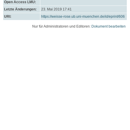
Open Access LMU:
Letzte Änderungen:
23. Mai 2019 17:41
URI:
https://weisse-rose.ub.uni-muenchen.de/id/eprint/606
Nur für Administratoren und Editoren:
Dokument bearbeiten