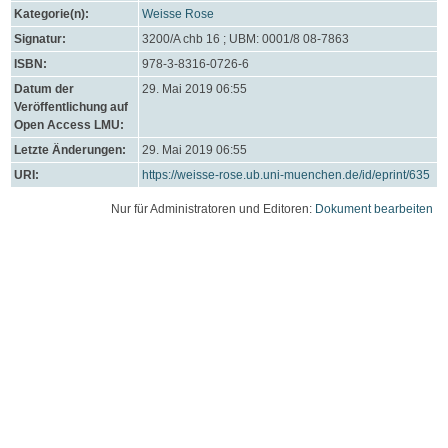
Kategorie(n):
Weisse Rose
Signatur:
3200/A chb 16 ; UBM: 0001/8 08-7863
ISBN:
978-3-8316-0726-6
Datum der
29. Mai 2019 06:55
Veröffentlichung auf
Open Access LMU:
Letzte Änderungen:
29. Mai 2019 06:55
URI:
https://weisse-rose.ub.uni-muenchen.de/id/eprint/635
Nur für Administratoren und Editoren:
Dokument bearbeiten