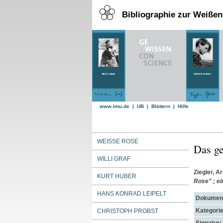
Bibliographie zur Weiße
www.lmu.de
|
UB
|
Blättern
|
Hilfe
WEISSE ROSE
Das ge
WILLI GRAF
Ziegler, A
KURT HUBER
Rose" ; e
HANS KONRAD LEIPELT
Dokument
Kategorie
CHRISTOPH PROBST