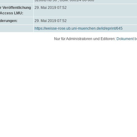
3200/B hb 36 ; UBM: 0001/4 06-900
 Veröffentlichung
29. Mai 2019 07:52
 Access LMU:
nderungen:
29. Mai 2019 07:52
https://weisse-rose.ub.uni-muenchen.de/id/eprint/645
Nur für Administratoren und Editoren:
Dokument b