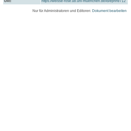
URI:
https://weisse-rose.ub.uni-muenchen.de/id/eprint/712
Nur für Administratoren und Editoren:
Dokument bearbeiten