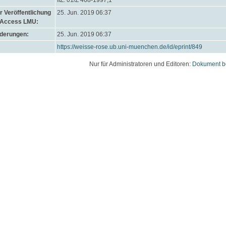
IfZ: 01/Z 468-1997,1
 Veröffentlichung
25. Jun. 2019 06:37
 Access LMU:
nderungen:
25. Jun. 2019 06:37
https://weisse-rose.ub.uni-muenchen.de/id/eprint/849
Nur für Administratoren und Editoren:
Dokument b