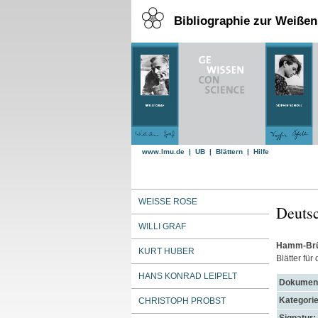
Bibliographie zur Weiße
www.lmu.de
|
UB
|
Blättern
|
Hilfe
WEISSE ROSE
Deuts
WILLI GRAF
Hamm-Brüc
KURT HUBER
Blätter für
HANS KONRAD LEIPELT
Dokument
Kategorie
CHRISTOPH PROBST