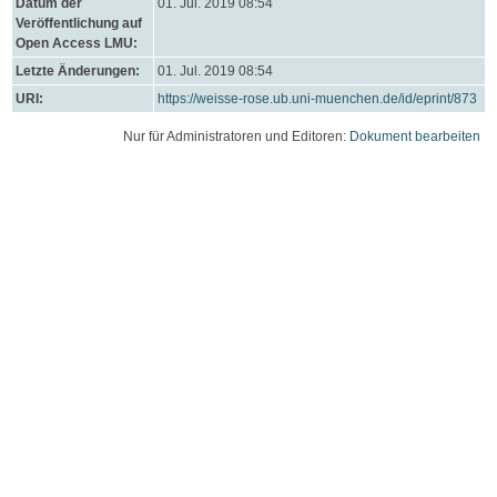
Datum der
01. Jul. 2019 08:54
Veröffentlichung auf
Open Access LMU:
Letzte Änderungen:
01. Jul. 2019 08:54
URI:
https://weisse-rose.ub.uni-muenchen.de/id/eprint/873
Nur für Administratoren und Editoren:
Dokument bearbeiten