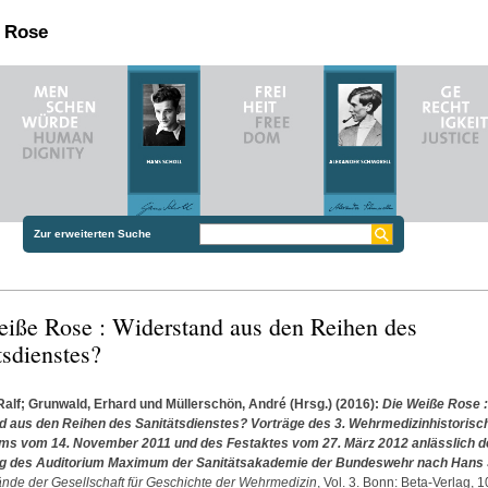
n Rose
Zur erweiterten Suche
iße Rose : Widerstand aus den Reihen des
tsdienstes?
Ralf
;
Grunwald, Erhard
und
Müllerschön, André
(Hrsg.)
(2016):
Die Weiße Rose :
d aus den Reihen des Sanitätsdienstes? Vorträge des 3. Wehrmedizinhistorisc
s vom 14. November 2011 und des Festaktes vom 27. März 2012 anlässlich d
 des Auditorium Maximum der Sanitätsakademie der Bundeswehr nach Hans S
nde der Gesellschaft für Geschichte der Wehrmedizin
, Vol. 3. Bonn: Beta-Verlag, 1