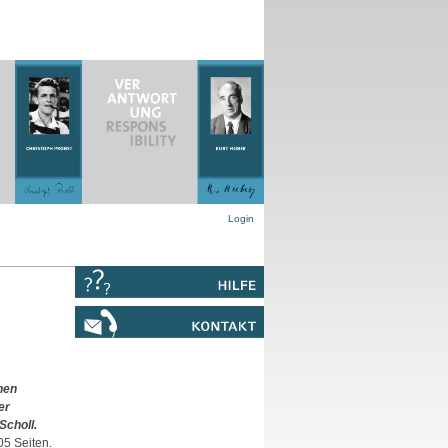
Login
hen
er
choll.
05 Seiten.