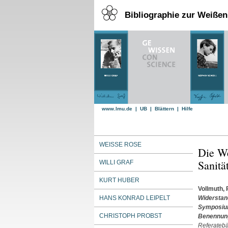
Bibliographie zur Weiße
www.lmu.de
|
UB
|
Blättern
|
Hilfe
WEISSE ROSE
Die We
Sanitä
WILLI GRAF
KURT HUBER
Vollmuth, 
HANS KONRAD LEIPELT
Widerstan
Symposium
CHRISTOPH PROBST
Benennung
Referatebä