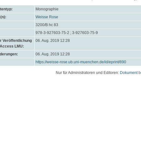
entyp:
Monographie
(n):
Weisse Rose
3200/B hc 83
978-3-927603-75-2 ; 3-927603-75-9
 Veröffentlichung
06. Aug. 2019 12:28
 Access LMU:
nderungen:
06. Aug. 2019 12:28
https://weisse-rose.ub.uni-muenchen.de/id/eprint/890
Nur für Administratoren und Editoren:
Dokument b