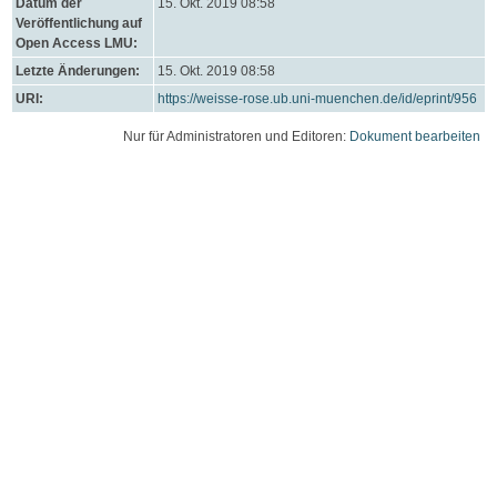
Datum der
15. Okt. 2019 08:58
Veröffentlichung auf
Open Access LMU:
Letzte Änderungen:
15. Okt. 2019 08:58
URI:
https://weisse-rose.ub.uni-muenchen.de/id/eprint/956
Nur für Administratoren und Editoren:
Dokument bearbeiten