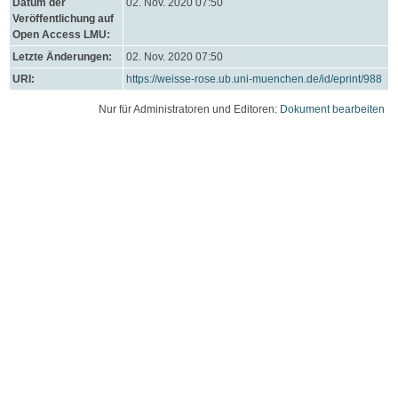
Datum der
02. Nov. 2020 07:50
Veröffentlichung auf
Open Access LMU:
Letzte Änderungen:
02. Nov. 2020 07:50
URI:
https://weisse-rose.ub.uni-muenchen.de/id/eprint/988
Nur für Administratoren und Editoren:
Dokument bearbeiten