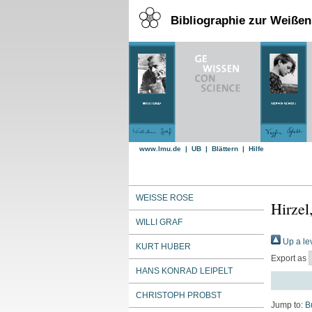
Bibliographie zur Weiße
www.lmu.de
|
UB
|
Blättern
|
Hilfe
WEISSE ROSE
Hirzel
WILLI GRAF
Up a le
KURT HUBER
Export as
HANS KONRAD LEIPELT
CHRISTOPH PROBST
Jump to:
B