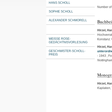
HANS SCHOLL
Number of 
SOPHIE SCHOLL
ALEXANDER SCHMORELL
Buchbei
Hirzel, Ha
Hochverrat
WEISSE ROSE-G
Konstanz: 
EDÄCHTNISVORLESUNG
Hirzel, Ha
GESCHWISTER-SCHOLL-
unterordne
PREIS
- 1943 ; F
Nottingham
Monogr
Hirzel, Ha
Kaplaken
,