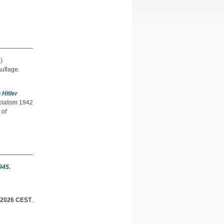
)
uflage.
Hitler
cialism 1942
 of
945.
 2026 CEST
.