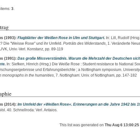
items:
3
.
trag
ns
(1993):
Flugblätter der Weißen Rose in Ulm und Stuttgart.
In:
Lill, Rudolf
(Hrsg.
? Die "Weisse Rose" und ihr Umfeld.
Porträts des Widerstands
, 1. Veränderte Neua
UVK, Univ.-Verl. Konstanz, pp. 89-119
ns
(1991):
Das große Missverständnis. Warum die Mehrzahl der Deutschen sich 
te.
In:
Siefken, Hinrich
(Hrsg.) Die Weiße Rose : Student resistance to National So
orschungsergebnisse und Erfahrungsberichte ; a Nottingham symposium.
University
 monographs in the humanities
, 7. Nottingham: Univ. of Nottingham, pp. 147-182
aphie
ns
(2014):
Im Umfeld der »Weißen Rose«. Erinnerungen an die Jahre 1942 bis 1
 Vol. 40. Schnellroda: Verl. Antaios.
This list was generated on
Thu Aug 6 13:00:25