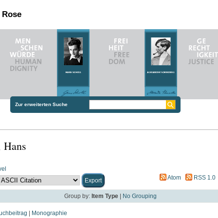
n Rose
Zur erweiterten Suche
, Hans
vel
Atom
RSS 1.0
Group by:
Item Type
|
No Grouping
uchbeitrag
|
Monographie