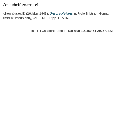
Zeitschriftenartikel
Ichenhäuser, E.
(26. May 1943):
Unsere Helden.
In: Freie Tribüne : German
antifascist fortnightly, Vol. 5, Nr. 11 : pp. 167-168
This list was generated on
Sat Aug 8 21:50:51 2026 CEST
.