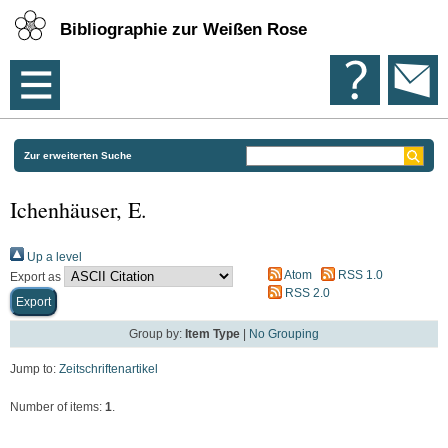
Bibliographie zur Weißen Rose
Zur erweiterten Suche
Ichenhäuser, E.
Up a level
Atom
RSS 1.0
Export as
RSS 2.0
Group by:
Item Type
|
No Grouping
Jump to:
Zeitschriftenartikel
Number of items:
1
.