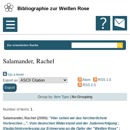
Bibliographie zur Weißen Rose
Zur erweiterten Suche
Salamander, Rachel
Up a level
Atom
RSS 1.0
Export as
RSS 2.0
Group by:
Item Type
|
No Grouping
Number of items:
1
.
Salamander, Rachel
(2000):
"Hier sehen wir das fürchterlichste
Verbrechen ...". Vom deutschen Widerstand und der Judenverfolgung ;
[Gedächtnisvorlesung zur Erinnerung an die Opfer der "Weißen Rose" ;