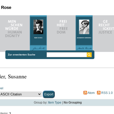
n Rose
Zur erweiterten Suche
er, Susanne
vel
Atom
RSS 1.0
Group by:
Item Type
|
No Grouping
items:
3
.