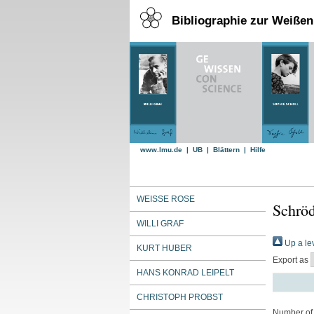
Bibliographie zur Weiße
www.lmu.de
|
UB
|
Blättern
|
Hilfe
WEISSE ROSE
Schröd
WILLI GRAF
Up a le
KURT HUBER
Export as
HANS KONRAD LEIPELT
CHRISTOPH PROBST
Number of 